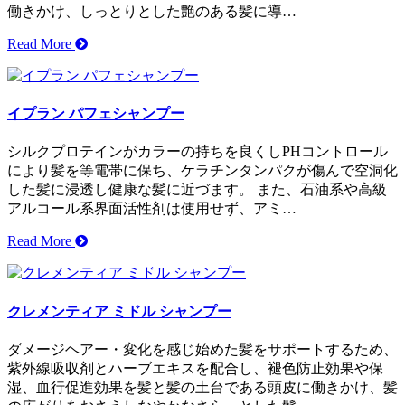
働きかけ、しっとりとした艶のある髪に導…
Read More
イプラン パフェシャンプー
シルクプロテインがカラーの持ちを良くしPHコントロール
により髪を等電帯に保ち、ケラチンタンパクが傷んで空洞化
した髪に浸透し健康な髪に近づます。 また、石油系や高級
アルコール系界面活性剤は使用せず、アミ…
Read More
クレメンティア ミドル シャンプー
ダメージヘアー・変化を感じ始めた髪をサポートするため、
紫外線吸収剤とハーブエキスを配合し、褪色防止効果や保
湿、血行促進効果を髪と髪の土台である頭皮に働きかけ、髪