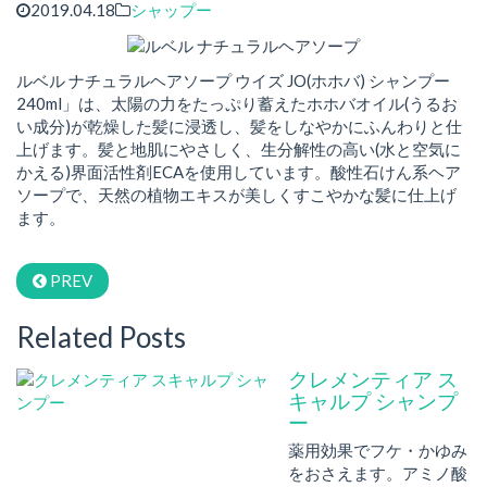
2019.04.18
シャップー
ルベル ナチュラルヘアソープ ウイズ JO(ホホバ) シャンプー
240ml」は、太陽の力をたっぷり蓄えたホホバオイル(うるお
い成分)が乾燥した髪に浸透し、髪をしなやかにふんわりと仕
上げます。髪と地肌にやさしく、生分解性の高い(水と空気に
かえる)界面活性剤ECAを使用しています。酸性石けん系ヘア
ソープで、天然の植物エキスが美しくすこやかな髪に仕上げ
ます。
PREV
Related Posts
クレメンティア ス
キャルプ シャンプ
ー
薬用効果でフケ・かゆみ
をおさえます。アミノ酸