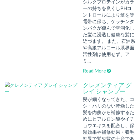
シルクプロテインがカラ
ーの持ちを良くしPHコ
ントロールにより髪を等
電帯に保ち、ケラチンタ
ンパクが傷んで空洞化し
た髪に浸透し健康な髪に
近づます。 また、石油系
や高級アルコール系界面
活性剤は使用せず、ア
ミ…
Read More
クレメンティア グ
レイ シャンプー
髪が細くなってきた、コ
シ・ハリのない乾燥した
髪を内側から補修するた
めにヒアルロン酸やイチ
ョウエキスを配合し、保
湿効果や補修効果・養毛
効果で髪や髪の土台であ